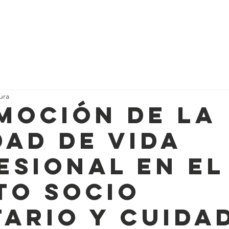
Inicio
Nosotros
Servicios
Actividades
ura
moción de la
dad de vida
esional en el
to socio
tario y cuida