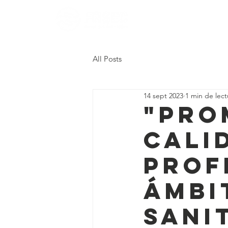
All Posts
14 sept 2023
1 min de lect
"Pro
cali
prof
ámbi
sani