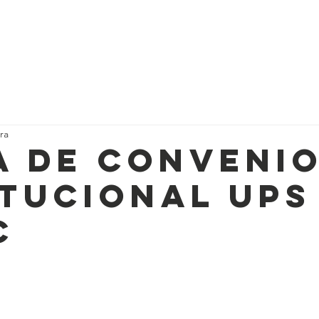
Inicio
Nosotros
Servicios
Actividades
ra
a de Conveni
itucional UPS
C