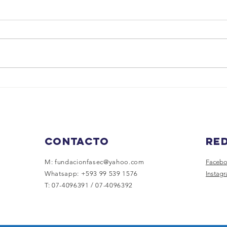
Día Mundial de
In
los Cuidados
de
Paliativos
Contacto
RED
M:
fundacionfasec@yahoo.com
Faceb
Whatsapp: +593 99 539 1576
Instag
T: 07-4096391 / 07-4096392