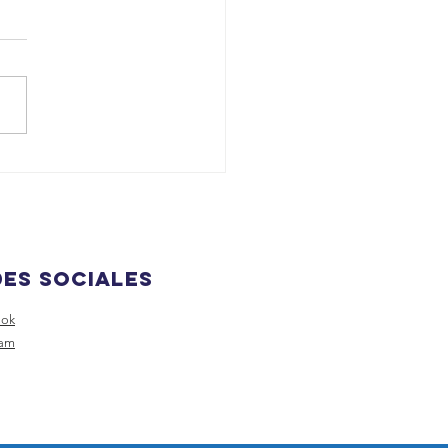
dependencia
 Cuenca
ES SOCIALES
ook
ram