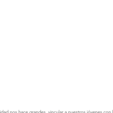
idad nos hace grandes, vincular a nuestros jóvenes con l